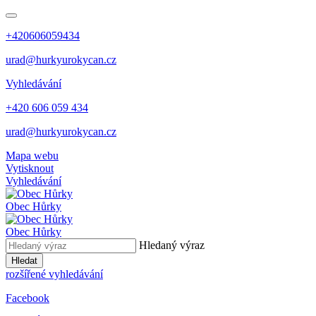
+420606059434
urad@hurkyurokycan.cz
Vyhledávání
+420 606 059 434
urad@hurkyurokycan.cz
Mapa webu
Vytisknout
Vyhledávání
Obec
Hůrky
Obec
Hůrky
Hledaný výraz
Hledat
rozšířené vyhledávání
Facebook