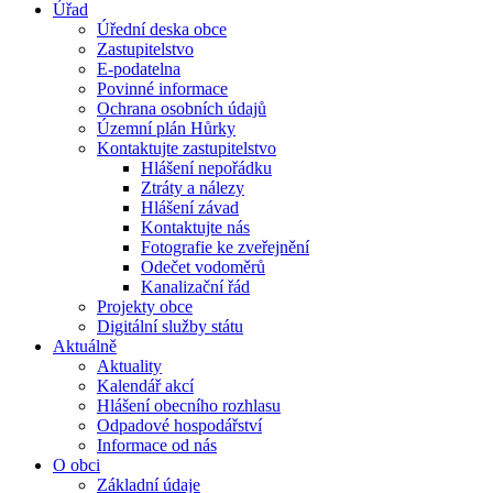
Úřad
Úřední deska obce
Zastupitelstvo
E-podatelna
Povinné informace
Ochrana osobních údajů
Územní plán Hůrky
Kontaktujte zastupitelstvo
Hlášení nepořádku
Ztráty a nálezy
Hlášení závad
Kontaktujte nás
Fotografie ke zveřejnění
Odečet vodoměrů
Kanalizační řád
Projekty obce
Digitální služby státu
Aktuálně
Aktuality
Kalendář akcí
Hlášení obecního rozhlasu
Odpadové hospodářství
Informace od nás
O obci
Základní údaje