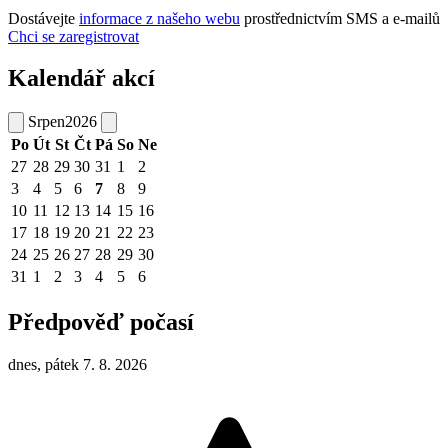
Dostávejte
informace z našeho webu
prostřednictvím SMS a e-mailů
Chci se zaregistrovat
Kalendář akcí
Srpen
2026
Po
Út
St
Čt
Pá
So
Ne
27
28
29
30
31
1
2
3
4
5
6
7
8
9
10
11
12
13
14
15
16
17
18
19
20
21
22
23
24
25
26
27
28
29
30
31
1
2
3
4
5
6
Předpověď počasí
dnes, pátek 7. 8. 2026