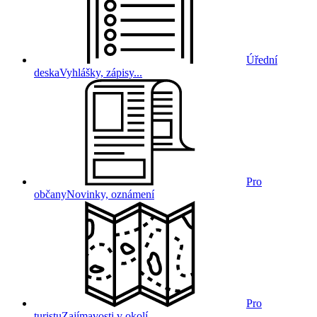
Úřední
deska
Vyhlášky, zápisy...
Pro
občany
Novinky, oznámení
Pro
turistu
Zajímavosti v okolí