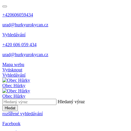
+420606059434
urad@hurkyurokycan.cz
Vyhledávání
+420 606 059 434
urad@hurkyurokycan.cz
Mapa webu
Vytisknout
Vyhledávání
Obec
Hůrky
Obec
Hůrky
Hledaný výraz
Hledat
rozšířené vyhledávání
Facebook