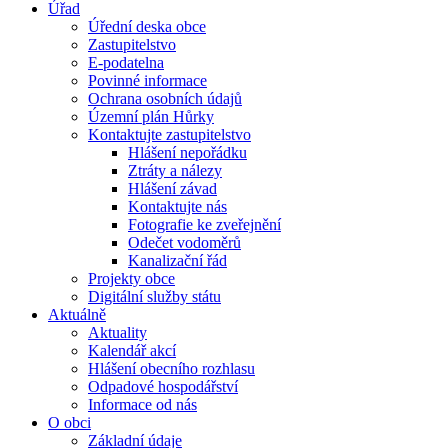
Úřad
Úřední deska obce
Zastupitelstvo
E-podatelna
Povinné informace
Ochrana osobních údajů
Územní plán Hůrky
Kontaktujte zastupitelstvo
Hlášení nepořádku
Ztráty a nálezy
Hlášení závad
Kontaktujte nás
Fotografie ke zveřejnění
Odečet vodoměrů
Kanalizační řád
Projekty obce
Digitální služby státu
Aktuálně
Aktuality
Kalendář akcí
Hlášení obecního rozhlasu
Odpadové hospodářství
Informace od nás
O obci
Základní údaje