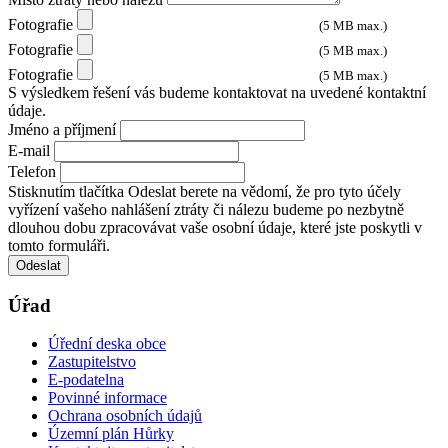
Fotografie
(5 MB max.)
Fotografie
(5 MB max.)
Fotografie
(5 MB max.)
S výsledkem řešení vás budeme kontaktovat na uvedené kontaktní
údaje.
Jméno a příjmení
E-mail
Telefon
Stisknutím tlačítka Odeslat berete na vědomí, že pro tyto účely
vyřízení vašeho nahlášení ztráty či nálezu budeme po nezbytně
dlouhou dobu zpracovávat vaše osobní údaje, které jste poskytli v
tomto formuláři.
Odeslat
Úřad
Úřední deska obce
Zastupitelstvo
E-podatelna
Povinné informace
Ochrana osobních údajů
Územní plán Hůrky