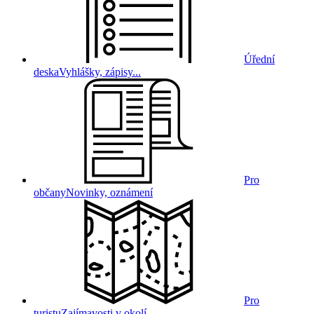
Úřední
deska
Vyhlášky, zápisy...
Pro
občany
Novinky, oznámení
Pro
turistu
Zajímavosti v okolí