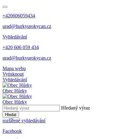
+420606059434
urad@hurkyurokycan.cz
Vyhledávání
+420 606 059 434
urad@hurkyurokycan.cz
Mapa webu
Vytisknout
Vyhledávání
Obec
Hůrky
Obec
Hůrky
Hledaný výraz
Hledat
rozšířené vyhledávání
Facebook