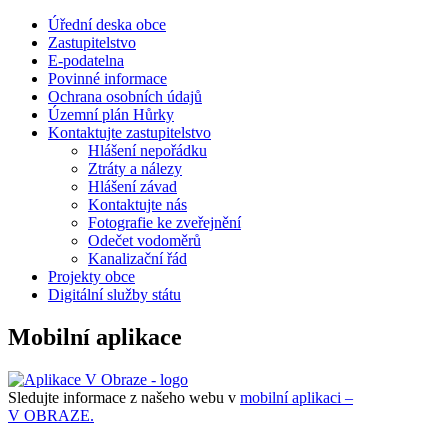
Úřední deska obce
Zastupitelstvo
E-podatelna
Povinné informace
Ochrana osobních údajů
Územní plán Hůrky
Kontaktujte zastupitelstvo
Hlášení nepořádku
Ztráty a nálezy
Hlášení závad
Kontaktujte nás
Fotografie ke zveřejnění
Odečet vodoměrů
Kanalizační řád
Projekty obce
Digitální služby státu
Mobilní aplikace
Sledujte informace z našeho webu v
mobilní aplikaci –
V OBRAZE.