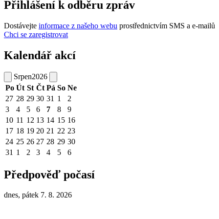
Přihlášení k odběru zpráv
Dostávejte
informace z našeho webu
prostřednictvím SMS a e-mailů
Chci se zaregistrovat
Kalendář akcí
Srpen
2026
Po
Út
St
Čt
Pá
So
Ne
27
28
29
30
31
1
2
3
4
5
6
7
8
9
10
11
12
13
14
15
16
17
18
19
20
21
22
23
24
25
26
27
28
29
30
31
1
2
3
4
5
6
Předpověď počasí
dnes, pátek 7. 8. 2026