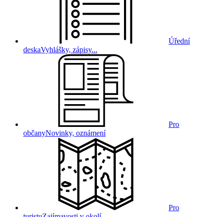
Úřední
deska
Vyhlášky, zápisy...
Pro
občany
Novinky, oznámení
Pro
turistu
Zajímavosti v okolí