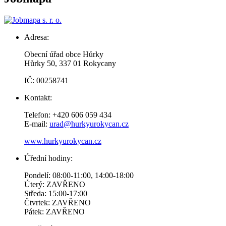
Adresa:
Obecní úřad obce Hůrky
Hůrky 50, 337 01 Rokycany
IČ: 00258741
Kontakt:
Telefon: +420 606 059 434
E-mail:
urad@hurkyurokycan.cz
www.hurkyurokycan.cz
Úřední hodiny:
Pondelí: 08:00-11:00, 14:00-18:00
Úterý: ZAVŘENO
Středa: 15:00-17:00
Čtvrtek: ZAVŘENO
Pátek: ZAVŘENO