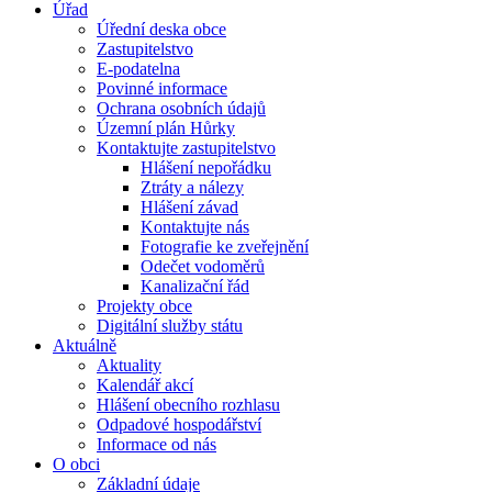
Úřad
Úřední deska obce
Zastupitelstvo
E-podatelna
Povinné informace
Ochrana osobních údajů
Územní plán Hůrky
Kontaktujte zastupitelstvo
Hlášení nepořádku
Ztráty a nálezy
Hlášení závad
Kontaktujte nás
Fotografie ke zveřejnění
Odečet vodoměrů
Kanalizační řád
Projekty obce
Digitální služby státu
Aktuálně
Aktuality
Kalendář akcí
Hlášení obecního rozhlasu
Odpadové hospodářství
Informace od nás
O obci
Základní údaje