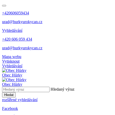
+420606059434
urad@hurkyurokycan.cz
Vyhledávání
+420 606 059 434
urad@hurkyurokycan.cz
Mapa webu
Vytisknout
Vyhledávání
Obec
Hůrky
Obec
Hůrky
Hledaný výraz
Hledat
rozšířené vyhledávání
Facebook