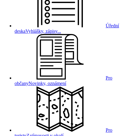
Úřední
deska
Vyhlášky, zápisy...
Pro
občany
Novinky, oznámení
Pro
turistu
Zajímavosti v okolí