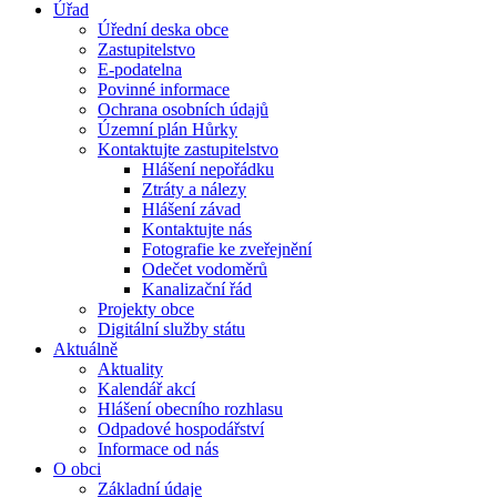
Úřad
Úřední deska obce
Zastupitelstvo
E-podatelna
Povinné informace
Ochrana osobních údajů
Územní plán Hůrky
Kontaktujte zastupitelstvo
Hlášení nepořádku
Ztráty a nálezy
Hlášení závad
Kontaktujte nás
Fotografie ke zveřejnění
Odečet vodoměrů
Kanalizační řád
Projekty obce
Digitální služby státu
Aktuálně
Aktuality
Kalendář akcí
Hlášení obecního rozhlasu
Odpadové hospodářství
Informace od nás
O obci
Základní údaje