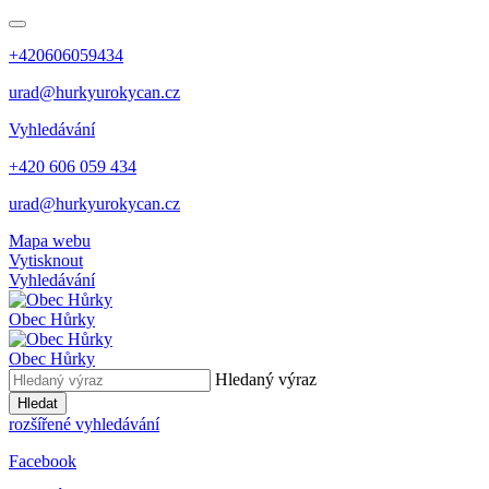
+420606059434
urad@hurkyurokycan.cz
Vyhledávání
+420 606 059 434
urad@hurkyurokycan.cz
Mapa webu
Vytisknout
Vyhledávání
Obec
Hůrky
Obec
Hůrky
Hledaný výraz
Hledat
rozšířené vyhledávání
Facebook