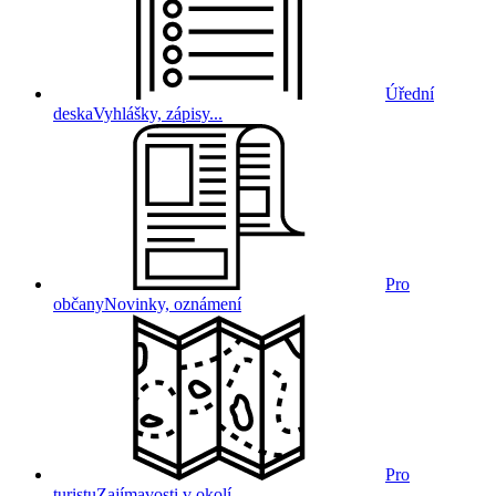
Úřední
deska
Vyhlášky, zápisy...
Pro
občany
Novinky, oznámení
Pro
turistu
Zajímavosti v okolí