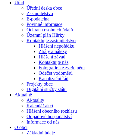
Úřad
Úřední deska obce
Zastupitelstvo
E-podatelna
Povinné informace
Ochrana osobních údajů
Územní plán Hůrky
Kontaktujte zastupitelstvo
Hlášení nepořádku
Ztráty a nálezy
Hlášení závad
Kontaktujte nás
Fotografie ke zveřejnění
Odečet vodoměrů
Kanalizační řád
Projekty obce
Digitální služby státu
Aktuálně
Aktuality
Kalendář akcí
Hlášení obecního rozhlasu
Odpadové hospodářství
Informace od nás
O obci
Základní údaje