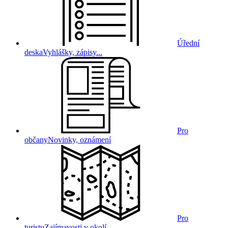
Úřední
deska
Vyhlášky, zápisy...
Pro
občany
Novinky, oznámení
Pro
turistu
Zajímavosti v okolí