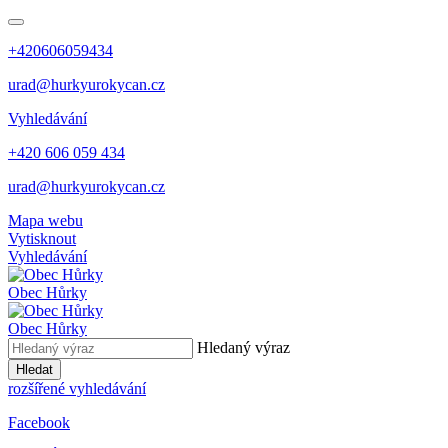
+420606059434
urad@hurkyurokycan.cz
Vyhledávání
+420 606 059 434
urad@hurkyurokycan.cz
Mapa webu
Vytisknout
Vyhledávání
Obec
Hůrky
Obec
Hůrky
Hledaný výraz
Hledat
rozšířené vyhledávání
Facebook