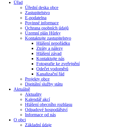
Úřad
Úřední deska obce
Zastupitelstvo
E-podatelna
Povinné informace
Ochrana osobních údajů
Územní plán Hůrky
Kontaktujte zastupitelstvo
Hlášení nepořádku
Ztráty a nálezy
Hlášení závad
Kontaktujte nás
Fotografie ke zveřejnění
Odečet vodoměrů
Kanalizační řád
Projekty obce
Digitální služby státu
Aktuálně
Aktuality
Kalendář akcí
Hlášení obecního rozhlasu
Odpadové hospodářství
Informace od nás
O obci
Základní údaje