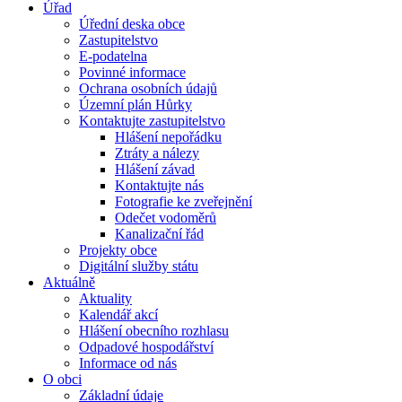
Úřad
Úřední deska obce
Zastupitelstvo
E-podatelna
Povinné informace
Ochrana osobních údajů
Územní plán Hůrky
Kontaktujte zastupitelstvo
Hlášení nepořádku
Ztráty a nálezy
Hlášení závad
Kontaktujte nás
Fotografie ke zveřejnění
Odečet vodoměrů
Kanalizační řád
Projekty obce
Digitální služby státu
Aktuálně
Aktuality
Kalendář akcí
Hlášení obecního rozhlasu
Odpadové hospodářství
Informace od nás
O obci
Základní údaje