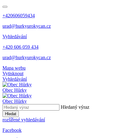
+420606059434
urad@hurkyurokycan.cz
Vyhledávání
+420 606 059 434
urad@hurkyurokycan.cz
Mapa webu
Vytisknout
Vyhledávání
Obec
Hůrky
Obec
Hůrky
Hledaný výraz
Hledat
rozšířené vyhledávání
Facebook