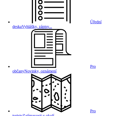
Úřední
deska
Vyhlášky, zápisy...
Pro
občany
Novinky, oznámení
Pro
turistu
Zajímavosti v okolí