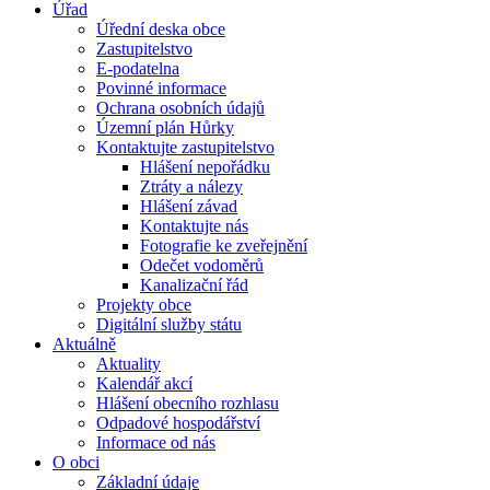
Úřad
Úřední deska obce
Zastupitelstvo
E-podatelna
Povinné informace
Ochrana osobních údajů
Územní plán Hůrky
Kontaktujte zastupitelstvo
Hlášení nepořádku
Ztráty a nálezy
Hlášení závad
Kontaktujte nás
Fotografie ke zveřejnění
Odečet vodoměrů
Kanalizační řád
Projekty obce
Digitální služby státu
Aktuálně
Aktuality
Kalendář akcí
Hlášení obecního rozhlasu
Odpadové hospodářství
Informace od nás
O obci
Základní údaje