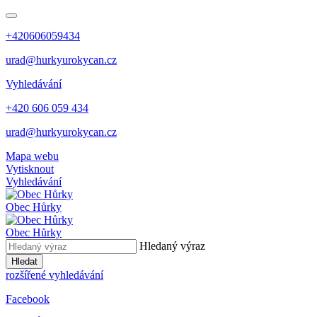
+420606059434
urad@hurkyurokycan.cz
Vyhledávání
+420 606 059 434
urad@hurkyurokycan.cz
Mapa webu
Vytisknout
Vyhledávání
Obec
Hůrky
Obec
Hůrky
Hledaný výraz
Hledat
rozšířené vyhledávání
Facebook