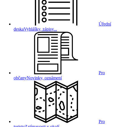
Úřední
deska
Vyhlášky, zápisy...
Pro
občany
Novinky, oznámení
Pro
turistu
Zajímavosti v okolí