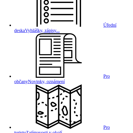
Úřední
deska
Vyhlášky, zápisy...
Pro
občany
Novinky, oznámení
Pro
turistu
Zajímavosti v okolí