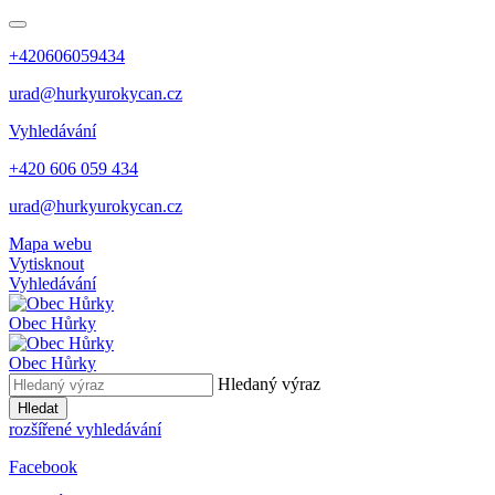
+420606059434
urad@hurkyurokycan.cz
Vyhledávání
+420 606 059 434
urad@hurkyurokycan.cz
Mapa webu
Vytisknout
Vyhledávání
Obec
Hůrky
Obec
Hůrky
Hledaný výraz
Hledat
rozšířené vyhledávání
Facebook