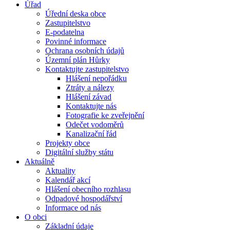
Úřad
Úřední deska obce
Zastupitelstvo
E-podatelna
Povinné informace
Ochrana osobních údajů
Územní plán Hůrky
Kontaktujte zastupitelstvo
Hlášení nepořádku
Ztráty a nálezy
Hlášení závad
Kontaktujte nás
Fotografie ke zveřejnění
Odečet vodoměrů
Kanalizační řád
Projekty obce
Digitální služby státu
Aktuálně
Aktuality
Kalendář akcí
Hlášení obecního rozhlasu
Odpadové hospodářství
Informace od nás
O obci
Základní údaje