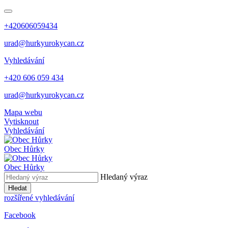
+420606059434
urad@hurkyurokycan.cz
Vyhledávání
+420 606 059 434
urad@hurkyurokycan.cz
Mapa webu
Vytisknout
Vyhledávání
Obec
Hůrky
Obec
Hůrky
Hledaný výraz
Hledat
rozšířené vyhledávání
Facebook