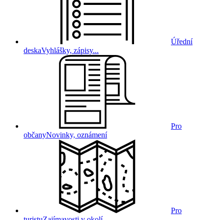
Úřední
deska
Vyhlášky, zápisy...
Pro
občany
Novinky, oznámení
Pro
turistu
Zajímavosti v okolí