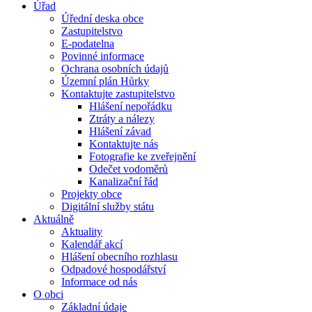
Úřad
Úřední deska obce
Zastupitelstvo
E-podatelna
Povinné informace
Ochrana osobních údajů
Územní plán Hůrky
Kontaktujte zastupitelstvo
Hlášení nepořádku
Ztráty a nálezy
Hlášení závad
Kontaktujte nás
Fotografie ke zveřejnění
Odečet vodoměrů
Kanalizační řád
Projekty obce
Digitální služby státu
Aktuálně
Aktuality
Kalendář akcí
Hlášení obecního rozhlasu
Odpadové hospodářství
Informace od nás
O obci
Základní údaje