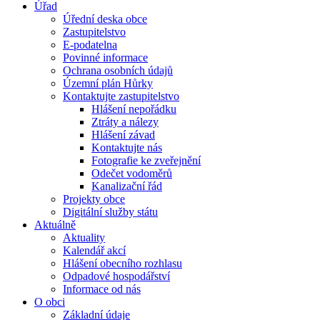
Úřad
Úřední deska obce
Zastupitelstvo
E-podatelna
Povinné informace
Ochrana osobních údajů
Územní plán Hůrky
Kontaktujte zastupitelstvo
Hlášení nepořádku
Ztráty a nálezy
Hlášení závad
Kontaktujte nás
Fotografie ke zveřejnění
Odečet vodoměrů
Kanalizační řád
Projekty obce
Digitální služby státu
Aktuálně
Aktuality
Kalendář akcí
Hlášení obecního rozhlasu
Odpadové hospodářství
Informace od nás
O obci
Základní údaje