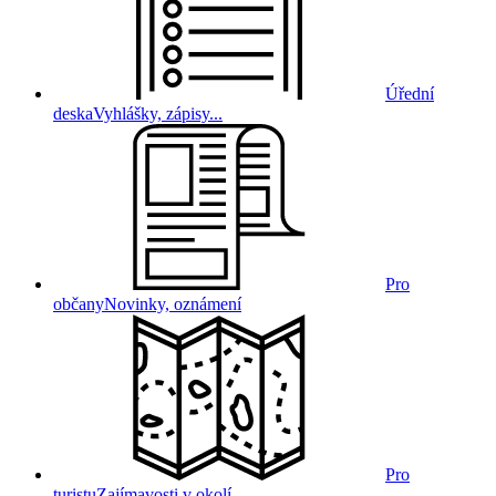
Úřední
deska
Vyhlášky, zápisy...
Pro
občany
Novinky, oznámení
Pro
turistu
Zajímavosti v okolí