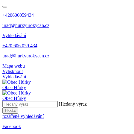
+420606059434
urad@hurkyurokycan.cz
Vyhledávání
+420 606 059 434
urad@hurkyurokycan.cz
Mapa webu
Vytisknout
Vyhledávání
Obec
Hůrky
Obec
Hůrky
Hledaný výraz
Hledat
rozšířené vyhledávání
Facebook