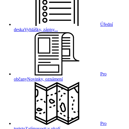
Úřední
deska
Vyhlášky, zápisy...
Pro
občany
Novinky, oznámení
Pro
turistu
Zajímavosti v okolí