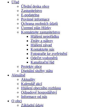
Úřad
Úřední deska obce
Zastupitelstvo
E-podatelna
Povinné informace
Ochrana osobních údajů
Územní plán Hůrky
Kontaktujte zastupitelstvo
Hlášení nepořádku
Ztráty a nálezy
Hlášení závad
Kontaktujte nás
Fotografie ke zveřejnění
Odečet vodoměrů
Kanalizační řád
Projekty obce
Digitální služby státu
Aktuálně
Aktuality
Kalendář akcí
Hlášení obecního rozhlasu
Odpadové hospodářství
Informace od nás
O obci
Základní údaje