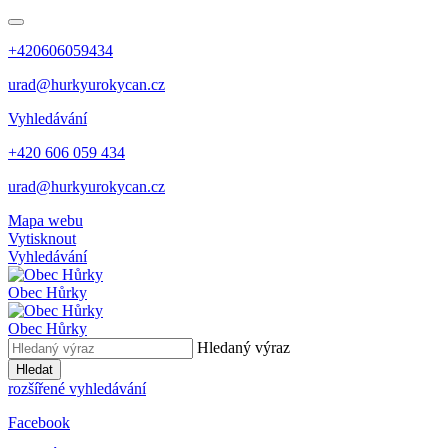
+420606059434
urad@hurkyurokycan.cz
Vyhledávání
+420 606 059 434
urad@hurkyurokycan.cz
Mapa webu
Vytisknout
Vyhledávání
Obec
Hůrky
Obec
Hůrky
Hledaný výraz
Hledat
rozšířené vyhledávání
Facebook