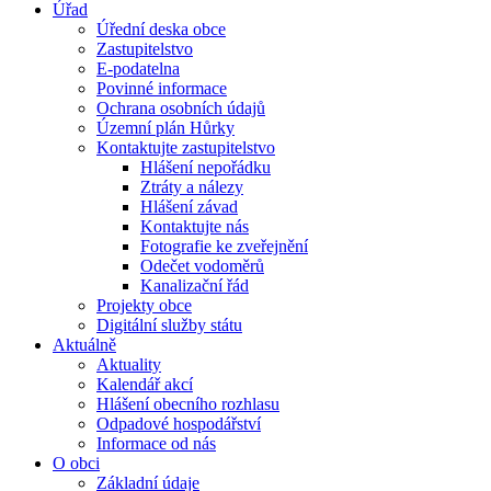
Úřad
Úřední deska obce
Zastupitelstvo
E-podatelna
Povinné informace
Ochrana osobních údajů
Územní plán Hůrky
Kontaktujte zastupitelstvo
Hlášení nepořádku
Ztráty a nálezy
Hlášení závad
Kontaktujte nás
Fotografie ke zveřejnění
Odečet vodoměrů
Kanalizační řád
Projekty obce
Digitální služby státu
Aktuálně
Aktuality
Kalendář akcí
Hlášení obecního rozhlasu
Odpadové hospodářství
Informace od nás
O obci
Základní údaje