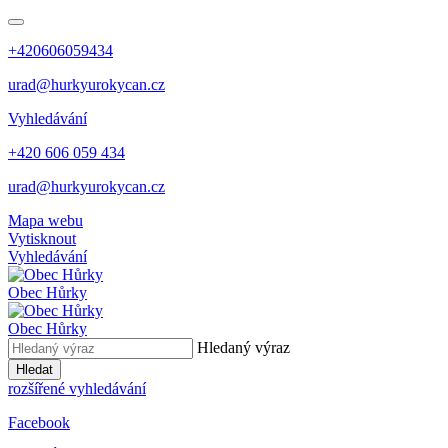
+420606059434
urad@hurkyurokycan.cz
Vyhledávání
+420 606 059 434
urad@hurkyurokycan.cz
Mapa webu
Vytisknout
Vyhledávání
Obec
Hůrky
Obec
Hůrky
Hledaný výraz
Hledat
rozšířené vyhledávání
Facebook