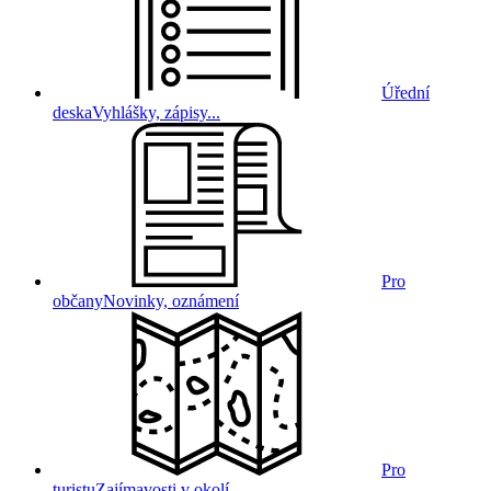
Úřední
deska
Vyhlášky, zápisy...
Pro
občany
Novinky, oznámení
Pro
turistu
Zajímavosti v okolí