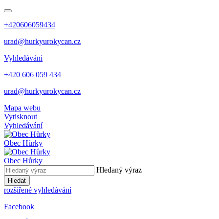
+420606059434
urad@hurkyurokycan.cz
Vyhledávání
+420 606 059 434
urad@hurkyurokycan.cz
Mapa webu
Vytisknout
Vyhledávání
Obec
Hůrky
Obec
Hůrky
Hledaný výraz
Hledat
rozšířené vyhledávání
Facebook