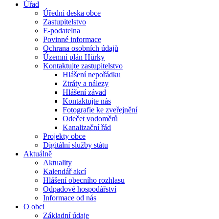
Úřad
Úřední deska obce
Zastupitelstvo
E-podatelna
Povinné informace
Ochrana osobních údajů
Územní plán Hůrky
Kontaktujte zastupitelstvo
Hlášení nepořádku
Ztráty a nálezy
Hlášení závad
Kontaktujte nás
Fotografie ke zveřejnění
Odečet vodoměrů
Kanalizační řád
Projekty obce
Digitální služby státu
Aktuálně
Aktuality
Kalendář akcí
Hlášení obecního rozhlasu
Odpadové hospodářství
Informace od nás
O obci
Základní údaje