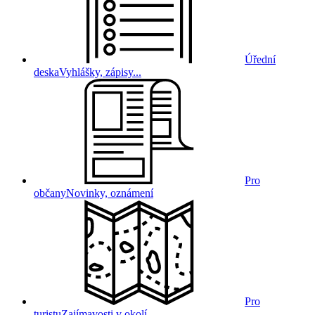
Úřední
deska
Vyhlášky, zápisy...
Pro
občany
Novinky, oznámení
Pro
turistu
Zajímavosti v okolí