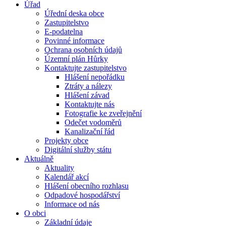
Úřad
Úřední deska obce
Zastupitelstvo
E-podatelna
Povinné informace
Ochrana osobních údajů
Územní plán Hůrky
Kontaktujte zastupitelstvo
Hlášení nepořádku
Ztráty a nálezy
Hlášení závad
Kontaktujte nás
Fotografie ke zveřejnění
Odečet vodoměrů
Kanalizační řád
Projekty obce
Digitální služby státu
Aktuálně
Aktuality
Kalendář akcí
Hlášení obecního rozhlasu
Odpadové hospodářství
Informace od nás
O obci
Základní údaje