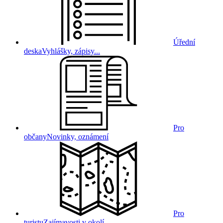
Úřední
deska
Vyhlášky, zápisy...
Pro
občany
Novinky, oznámení
Pro
turistu
Zajímavosti v okolí