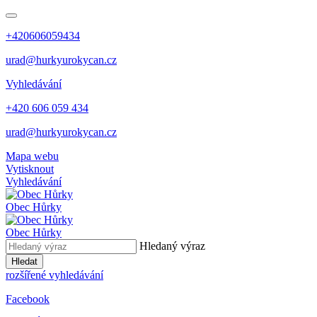
+420606059434
urad@hurkyurokycan.cz
Vyhledávání
+420 606 059 434
urad@hurkyurokycan.cz
Mapa webu
Vytisknout
Vyhledávání
Obec
Hůrky
Obec
Hůrky
Hledaný výraz
Hledat
rozšířené vyhledávání
Facebook