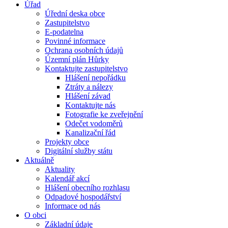
Úřad
Úřední deska obce
Zastupitelstvo
E-podatelna
Povinné informace
Ochrana osobních údajů
Územní plán Hůrky
Kontaktujte zastupitelstvo
Hlášení nepořádku
Ztráty a nálezy
Hlášení závad
Kontaktujte nás
Fotografie ke zveřejnění
Odečet vodoměrů
Kanalizační řád
Projekty obce
Digitální služby státu
Aktuálně
Aktuality
Kalendář akcí
Hlášení obecního rozhlasu
Odpadové hospodářství
Informace od nás
O obci
Základní údaje