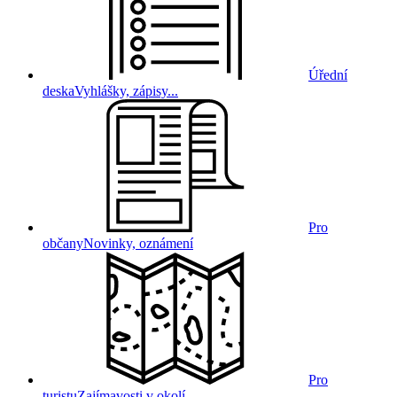
Úřední
deska
Vyhlášky, zápisy...
Pro
občany
Novinky, oznámení
Pro
turistu
Zajímavosti v okolí