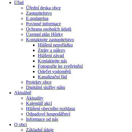
Úřad
Úřední deska obce
Zastupitelstvo
E-podatelna
Povinné informace
Ochrana osobních údajů
Územní plán Hůrky
Kontaktujte zastupitelstvo
Hlášení nepořádku
Ztráty a nálezy
Hlášení závad
Kontaktujte nás
Fotografie ke zveřejnění
Odečet vodoměrů
Kanalizační řád
Projekty obce
Digitální služby státu
Aktuálně
Aktuality
Kalendář akcí
Hlášení obecního rozhlasu
Odpadové hospodářství
Informace od nás
O obci
Základní údaje