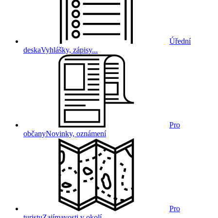
Úřední
deska
Vyhlášky, zápisy...
Pro
občany
Novinky, oznámení
Pro
turistu
Zajímavosti v okolí