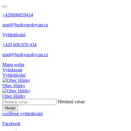
+420606059434
urad@hurkyurokycan.cz
Vyhledávání
+420 606 059 434
urad@hurkyurokycan.cz
Mapa webu
Vytisknout
Vyhledávání
Obec
Hůrky
Obec
Hůrky
Hledaný výraz
Hledat
rozšířené vyhledávání
Facebook