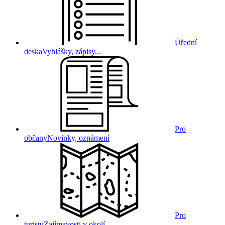
Úřední
deska
Vyhlášky, zápisy...
Pro
občany
Novinky, oznámení
Pro
turistu
Zajímavosti v okolí