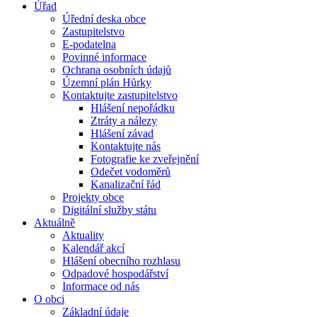
Úřad
Úřední deska obce
Zastupitelstvo
E-podatelna
Povinné informace
Ochrana osobních údajů
Územní plán Hůrky
Kontaktujte zastupitelstvo
Hlášení nepořádku
Ztráty a nálezy
Hlášení závad
Kontaktujte nás
Fotografie ke zveřejnění
Odečet vodoměrů
Kanalizační řád
Projekty obce
Digitální služby státu
Aktuálně
Aktuality
Kalendář akcí
Hlášení obecního rozhlasu
Odpadové hospodářství
Informace od nás
O obci
Základní údaje