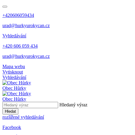
+420606059434
urad@hurkyurokycan.cz
Vyhledávání
+420 606 059 434
urad@hurkyurokycan.cz
Mapa webu
Vytisknout
Vyhledávání
Obec
Hůrky
Obec
Hůrky
Hledaný výraz
Hledat
rozšířené vyhledávání
Facebook