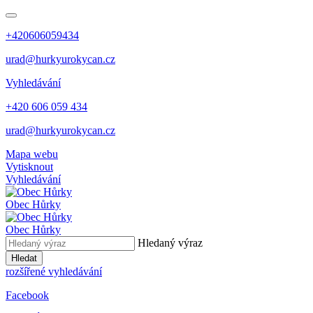
+420606059434
urad@hurkyurokycan.cz
Vyhledávání
+420 606 059 434
urad@hurkyurokycan.cz
Mapa webu
Vytisknout
Vyhledávání
Obec
Hůrky
Obec
Hůrky
Hledaný výraz
Hledat
rozšířené vyhledávání
Facebook