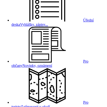
Úřední
deska
Vyhlášky, zápisy...
Pro
občany
Novinky, oznámení
Pro
turistu
Zajímavosti v okolí