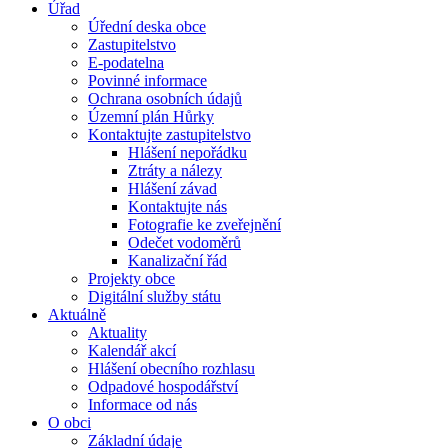
Úřad
Úřední deska obce
Zastupitelstvo
E-podatelna
Povinné informace
Ochrana osobních údajů
Územní plán Hůrky
Kontaktujte zastupitelstvo
Hlášení nepořádku
Ztráty a nálezy
Hlášení závad
Kontaktujte nás
Fotografie ke zveřejnění
Odečet vodoměrů
Kanalizační řád
Projekty obce
Digitální služby státu
Aktuálně
Aktuality
Kalendář akcí
Hlášení obecního rozhlasu
Odpadové hospodářství
Informace od nás
O obci
Základní údaje