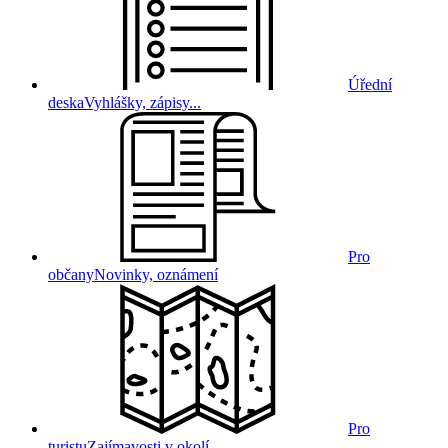
Úřední
deska
Vyhlášky, zápisy...
Pro
občany
Novinky, oznámení
Pro
turistu
Zajímavosti v okolí