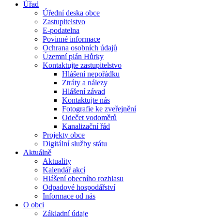
Úřad
Úřední deska obce
Zastupitelstvo
E-podatelna
Povinné informace
Ochrana osobních údajů
Územní plán Hůrky
Kontaktujte zastupitelstvo
Hlášení nepořádku
Ztráty a nálezy
Hlášení závad
Kontaktujte nás
Fotografie ke zveřejnění
Odečet vodoměrů
Kanalizační řád
Projekty obce
Digitální služby státu
Aktuálně
Aktuality
Kalendář akcí
Hlášení obecního rozhlasu
Odpadové hospodářství
Informace od nás
O obci
Základní údaje