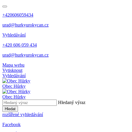
+420606059434
urad@hurkyurokycan.cz
Vyhledávání
+420 606 059 434
urad@hurkyurokycan.cz
Mapa webu
Vytisknout
Vyhledávání
Obec
Hůrky
Obec
Hůrky
Hledaný výraz
Hledat
rozšířené vyhledávání
Facebook