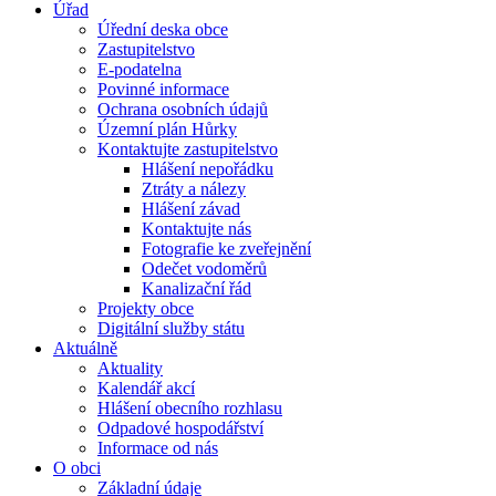
Úřad
Úřední deska obce
Zastupitelstvo
E-podatelna
Povinné informace
Ochrana osobních údajů
Územní plán Hůrky
Kontaktujte zastupitelstvo
Hlášení nepořádku
Ztráty a nálezy
Hlášení závad
Kontaktujte nás
Fotografie ke zveřejnění
Odečet vodoměrů
Kanalizační řád
Projekty obce
Digitální služby státu
Aktuálně
Aktuality
Kalendář akcí
Hlášení obecního rozhlasu
Odpadové hospodářství
Informace od nás
O obci
Základní údaje