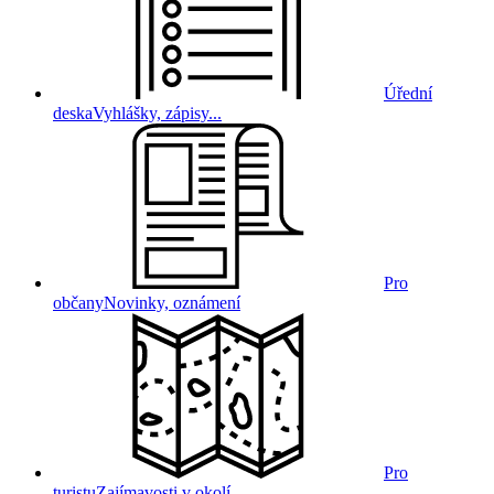
Úřední
deska
Vyhlášky, zápisy...
Pro
občany
Novinky, oznámení
Pro
turistu
Zajímavosti v okolí