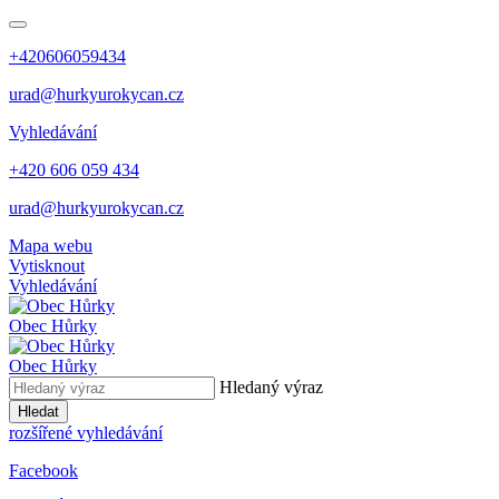
+420606059434
urad@hurkyurokycan.cz
Vyhledávání
+420 606 059 434
urad@hurkyurokycan.cz
Mapa webu
Vytisknout
Vyhledávání
Obec
Hůrky
Obec
Hůrky
Hledaný výraz
Hledat
rozšířené vyhledávání
Facebook