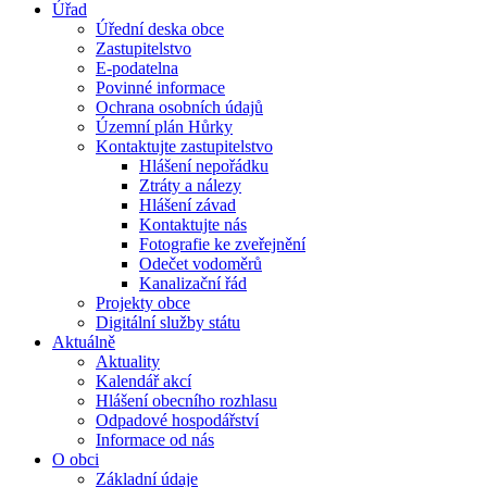
Úřad
Úřední deska obce
Zastupitelstvo
E-podatelna
Povinné informace
Ochrana osobních údajů
Územní plán Hůrky
Kontaktujte zastupitelstvo
Hlášení nepořádku
Ztráty a nálezy
Hlášení závad
Kontaktujte nás
Fotografie ke zveřejnění
Odečet vodoměrů
Kanalizační řád
Projekty obce
Digitální služby státu
Aktuálně
Aktuality
Kalendář akcí
Hlášení obecního rozhlasu
Odpadové hospodářství
Informace od nás
O obci
Základní údaje