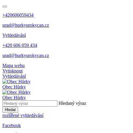
+420606059434
urad@hurkyurokycan.cz
Vyhledávání
+420 606 059 434
urad@hurkyurokycan.cz
Mapa webu
Vytisknout
Vyhledávání
Obec
Hůrky
Obec
Hůrky
Hledaný výraz
Hledat
rozšířené vyhledávání
Facebook