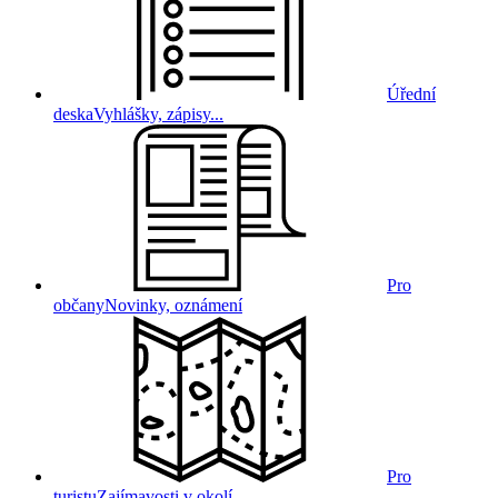
Úřední
deska
Vyhlášky, zápisy...
Pro
občany
Novinky, oznámení
Pro
turistu
Zajímavosti v okolí