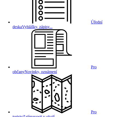
Úřední
deska
Vyhlášky, zápisy...
Pro
občany
Novinky, oznámení
Pro
turistu
Zajímavosti v okolí