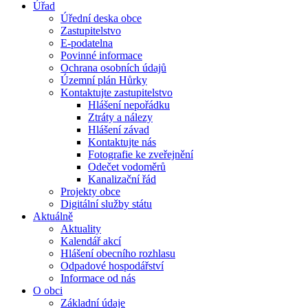
Úřad
Úřední deska obce
Zastupitelstvo
E-podatelna
Povinné informace
Ochrana osobních údajů
Územní plán Hůrky
Kontaktujte zastupitelstvo
Hlášení nepořádku
Ztráty a nálezy
Hlášení závad
Kontaktujte nás
Fotografie ke zveřejnění
Odečet vodoměrů
Kanalizační řád
Projekty obce
Digitální služby státu
Aktuálně
Aktuality
Kalendář akcí
Hlášení obecního rozhlasu
Odpadové hospodářství
Informace od nás
O obci
Základní údaje