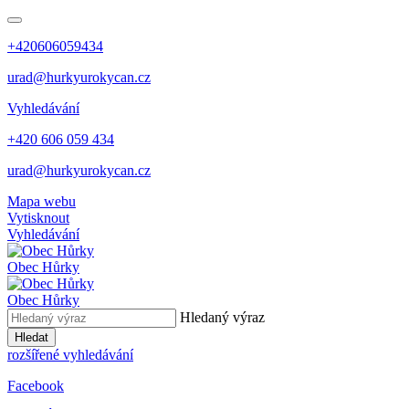
+420606059434
urad@hurkyurokycan.cz
Vyhledávání
+420 606 059 434
urad@hurkyurokycan.cz
Mapa webu
Vytisknout
Vyhledávání
Obec
Hůrky
Obec
Hůrky
Hledaný výraz
Hledat
rozšířené vyhledávání
Facebook