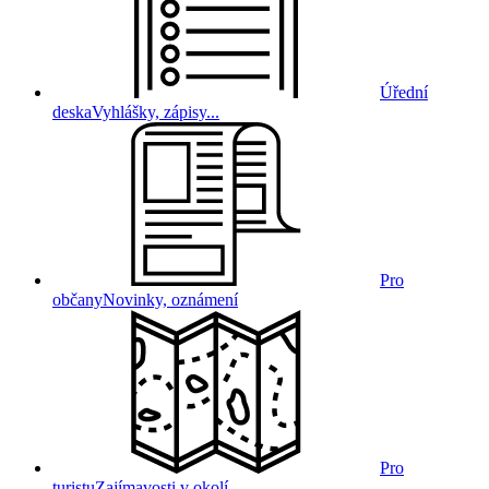
Úřední
deska
Vyhlášky, zápisy...
Pro
občany
Novinky, oznámení
Pro
turistu
Zajímavosti v okolí