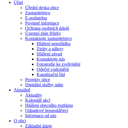
Úřad
Úřední deska obce
Zastupitelstvo
E-podatelna
Povinné informace
Ochrana osobních údajů
Územní plán Hůrky
Kontaktujte zastupitelstvo
Hlášení nepořádku
Ztráty a nálezy
Hlášení závad
Kontaktujte nás
Fotografie ke zveřejnění
Odečet vodoměrů
Kanalizační řád
Projekty obce
Digitální služby státu
Aktuálně
Aktuality
Kalendář akcí
Hlášení obecního rozhlasu
Odpadové hospodářství
Informace od nás
O obci
Základní údaje