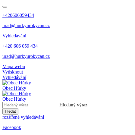
+420606059434
urad@hurkyurokycan.cz
Vyhledávání
+420 606 059 434
urad@hurkyurokycan.cz
Mapa webu
Vytisknout
Vyhledávání
Obec
Hůrky
Obec
Hůrky
Hledaný výraz
Hledat
rozšířené vyhledávání
Facebook