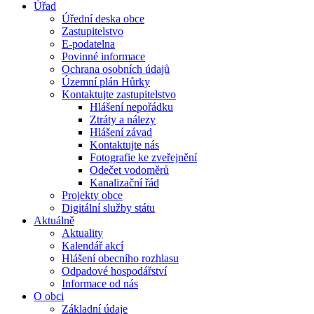
Úřad
Úřední deska obce
Zastupitelstvo
E-podatelna
Povinné informace
Ochrana osobních údajů
Územní plán Hůrky
Kontaktujte zastupitelstvo
Hlášení nepořádku
Ztráty a nálezy
Hlášení závad
Kontaktujte nás
Fotografie ke zveřejnění
Odečet vodoměrů
Kanalizační řád
Projekty obce
Digitální služby státu
Aktuálně
Aktuality
Kalendář akcí
Hlášení obecního rozhlasu
Odpadové hospodářství
Informace od nás
O obci
Základní údaje