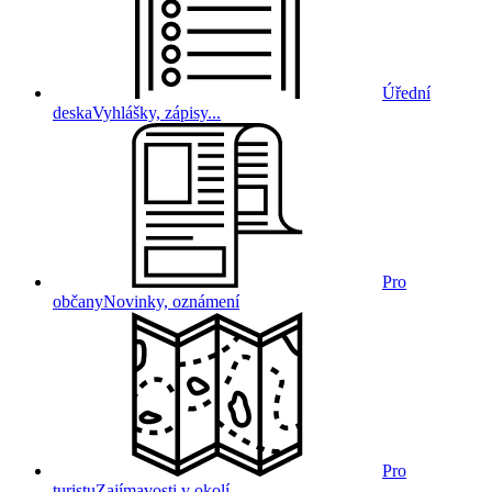
Úřední
deska
Vyhlášky, zápisy...
Pro
občany
Novinky, oznámení
Pro
turistu
Zajímavosti v okolí