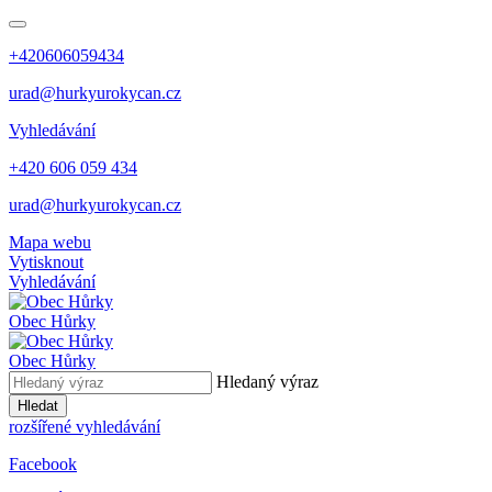
+420606059434
urad@hurkyurokycan.cz
Vyhledávání
+420 606 059 434
urad@hurkyurokycan.cz
Mapa webu
Vytisknout
Vyhledávání
Obec
Hůrky
Obec
Hůrky
Hledaný výraz
Hledat
rozšířené vyhledávání
Facebook