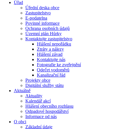
Úřad
Úřední deska obce
Zastupitelstvo
E-podatelna
Povinné informace
Ochrana osobních údajů
Územní plán Hůrky
Kontaktujte zastupitelstvo
Hlášení nepořádku
Ztráty a nálezy
Hlášení závad
Kontaktujte nás
Fotografie ke zveřejnění
Odečet vodoměrů
Kanalizační řád
Projekty obce
Digitální služby státu
Aktuálně
Aktuality
Kalendář akcí
Hlášení obecního rozhlasu
Odpadové hospodářství
Informace od nás
O obci
Základní údaje