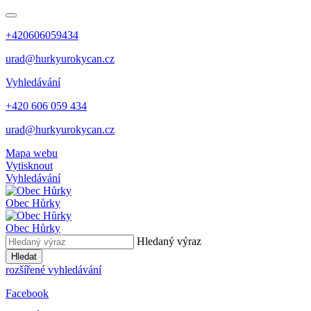
+420606059434
urad@hurkyurokycan.cz
Vyhledávání
+420 606 059 434
urad@hurkyurokycan.cz
Mapa webu
Vytisknout
Vyhledávání
Obec
Hůrky
Obec
Hůrky
Hledaný výraz
Hledat
rozšířené vyhledávání
Facebook