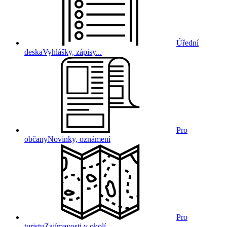
Úřední
deska
Vyhlášky, zápisy...
Pro
občany
Novinky, oznámení
Pro
turistu
Zajímavosti v okolí