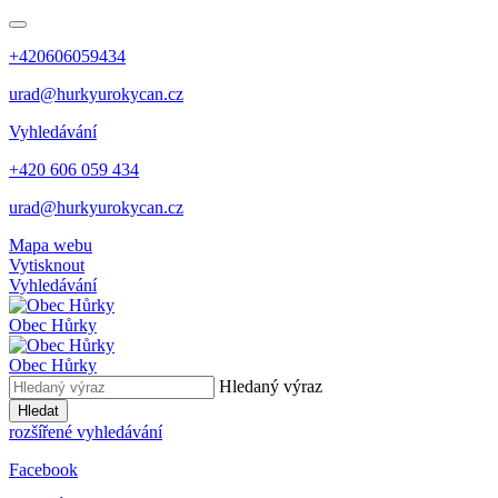
+420606059434
urad@hurkyurokycan.cz
Vyhledávání
+420 606 059 434
urad@hurkyurokycan.cz
Mapa webu
Vytisknout
Vyhledávání
Obec
Hůrky
Obec
Hůrky
Hledaný výraz
Hledat
rozšířené vyhledávání
Facebook