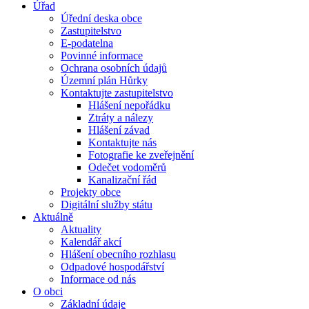
Úřad
Úřední deska obce
Zastupitelstvo
E-podatelna
Povinné informace
Ochrana osobních údajů
Územní plán Hůrky
Kontaktujte zastupitelstvo
Hlášení nepořádku
Ztráty a nálezy
Hlášení závad
Kontaktujte nás
Fotografie ke zveřejnění
Odečet vodoměrů
Kanalizační řád
Projekty obce
Digitální služby státu
Aktuálně
Aktuality
Kalendář akcí
Hlášení obecního rozhlasu
Odpadové hospodářství
Informace od nás
O obci
Základní údaje