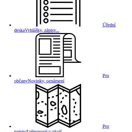
Úřední
deska
Vyhlášky, zápisy...
Pro
občany
Novinky, oznámení
Pro
turistu
Zajímavosti v okolí