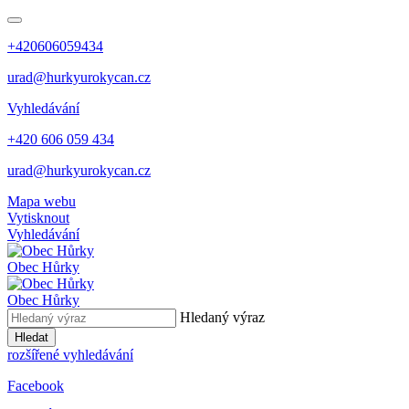
+420606059434
urad@hurkyurokycan.cz
Vyhledávání
+420 606 059 434
urad@hurkyurokycan.cz
Mapa webu
Vytisknout
Vyhledávání
Obec
Hůrky
Obec
Hůrky
Hledaný výraz
Hledat
rozšířené vyhledávání
Facebook