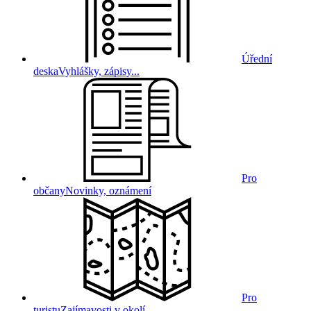
Úřední
deska
Vyhlášky, zápisy...
Pro
občany
Novinky, oznámení
Pro
turistu
Zajímavosti v okolí