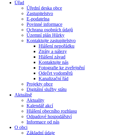
Úřad
Úřední deska obce
Zastupitelstvo
E-podatelna
Povinné informace
Ochrana osobních údajů
Územní plán Hůrky
Kontaktujte zastupitelstvo
Hlášení nepořádku
Ztráty a nálezy
Hlášení závad
Kontaktujte nás
Fotografie ke zveřejnění
Odečet vodoměrů
Kanalizační řád
Projekty obce
Digitální služby státu
Aktuálně
Aktuality
Kalendář akcí
Hlášení obecního rozhlasu
Odpadové hospodářství
Informace od nás
O obci
Základní údaje