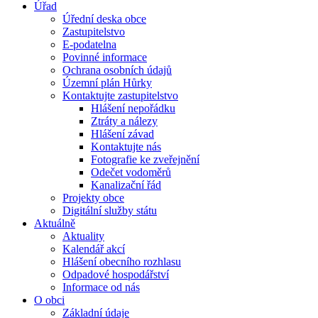
Úřad
Úřední deska obce
Zastupitelstvo
E-podatelna
Povinné informace
Ochrana osobních údajů
Územní plán Hůrky
Kontaktujte zastupitelstvo
Hlášení nepořádku
Ztráty a nálezy
Hlášení závad
Kontaktujte nás
Fotografie ke zveřejnění
Odečet vodoměrů
Kanalizační řád
Projekty obce
Digitální služby státu
Aktuálně
Aktuality
Kalendář akcí
Hlášení obecního rozhlasu
Odpadové hospodářství
Informace od nás
O obci
Základní údaje