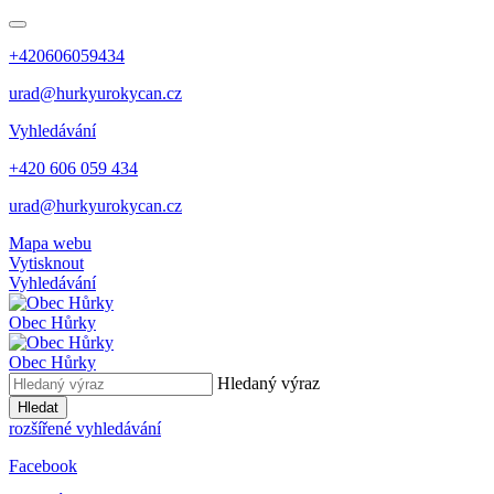
+420606059434
urad@hurkyurokycan.cz
Vyhledávání
+420 606 059 434
urad@hurkyurokycan.cz
Mapa webu
Vytisknout
Vyhledávání
Obec
Hůrky
Obec
Hůrky
Hledaný výraz
Hledat
rozšířené vyhledávání
Facebook