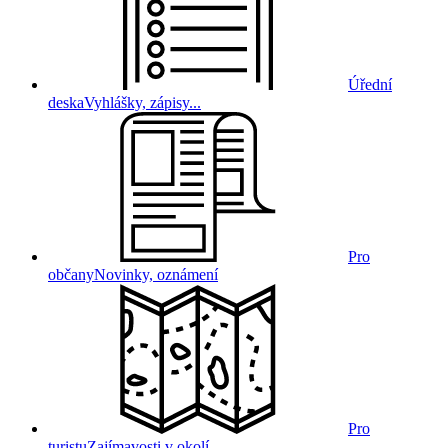
Úřední
deska
Vyhlášky, zápisy...
Pro
občany
Novinky, oznámení
Pro
turistu
Zajímavosti v okolí