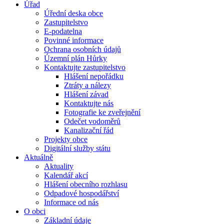
Úřad
Úřední deska obce
Zastupitelstvo
E-podatelna
Povinné informace
Ochrana osobních údajů
Územní plán Hůrky
Kontaktujte zastupitelstvo
Hlášení nepořádku
Ztráty a nálezy
Hlášení závad
Kontaktujte nás
Fotografie ke zveřejnění
Odečet vodoměrů
Kanalizační řád
Projekty obce
Digitální služby státu
Aktuálně
Aktuality
Kalendář akcí
Hlášení obecního rozhlasu
Odpadové hospodářství
Informace od nás
O obci
Základní údaje