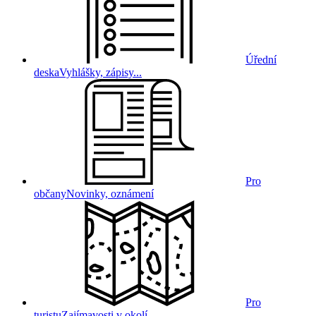
Úřední
deska
Vyhlášky, zápisy...
Pro
občany
Novinky, oznámení
Pro
turistu
Zajímavosti v okolí