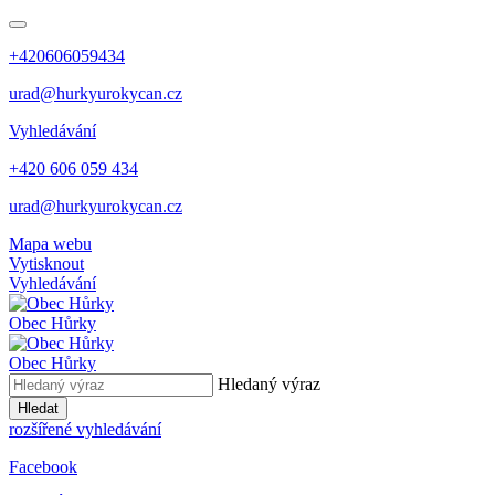
+420606059434
urad@hurkyurokycan.cz
Vyhledávání
+420 606 059 434
urad@hurkyurokycan.cz
Mapa webu
Vytisknout
Vyhledávání
Obec
Hůrky
Obec
Hůrky
Hledaný výraz
Hledat
rozšířené vyhledávání
Facebook