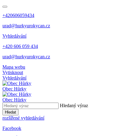
+420606059434
urad@hurkyurokycan.cz
Vyhledávání
+420 606 059 434
urad@hurkyurokycan.cz
Mapa webu
Vytisknout
Vyhledávání
Obec
Hůrky
Obec
Hůrky
Hledaný výraz
Hledat
rozšířené vyhledávání
Facebook