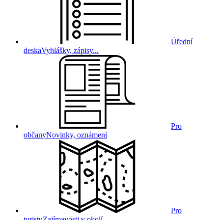
Úřední
deska
Vyhlášky, zápisy...
Pro
občany
Novinky, oznámení
Pro
turistu
Zajímavosti v okolí