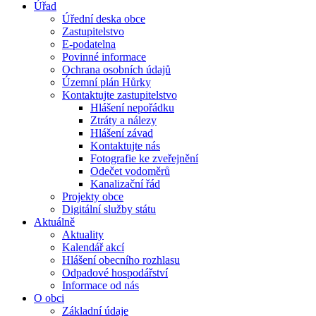
Úřad
Úřední deska obce
Zastupitelstvo
E-podatelna
Povinné informace
Ochrana osobních údajů
Územní plán Hůrky
Kontaktujte zastupitelstvo
Hlášení nepořádku
Ztráty a nálezy
Hlášení závad
Kontaktujte nás
Fotografie ke zveřejnění
Odečet vodoměrů
Kanalizační řád
Projekty obce
Digitální služby státu
Aktuálně
Aktuality
Kalendář akcí
Hlášení obecního rozhlasu
Odpadové hospodářství
Informace od nás
O obci
Základní údaje