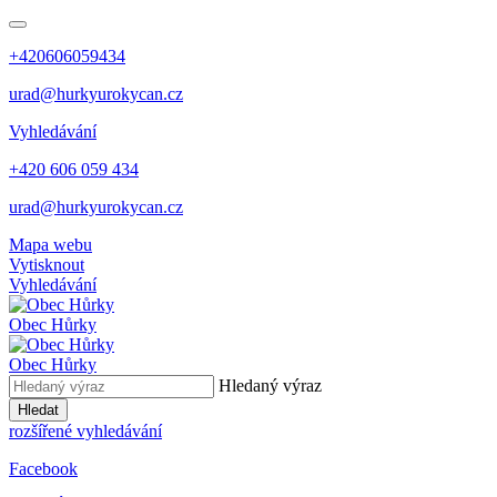
+420606059434
urad@hurkyurokycan.cz
Vyhledávání
+420 606 059 434
urad@hurkyurokycan.cz
Mapa webu
Vytisknout
Vyhledávání
Obec
Hůrky
Obec
Hůrky
Hledaný výraz
Hledat
rozšířené vyhledávání
Facebook