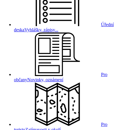
Úřední
deska
Vyhlášky, zápisy...
Pro
občany
Novinky, oznámení
Pro
turistu
Zajímavosti v okolí