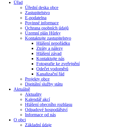
Úřad
Úřední deska obce
Zastupitelstvo
E-podatelna
Povinné informace
Ochrana osobních údajů
Územní plán Hůrky
Kontaktujte zastupitelstvo
Hlášení nepořádku
Ztráty a nálezy
Hlášení závad
Kontaktujte nás
Fotografie ke zveřejnění
Odečet vodoměrů
Kanalizační řád
Projekty obce
Digitální služby státu
Aktuálně
Aktuality
Kalendář akcí
Hlášení obecního rozhlasu
Odpadové hospodářství
Informace od nás
O obci
Základní údaje