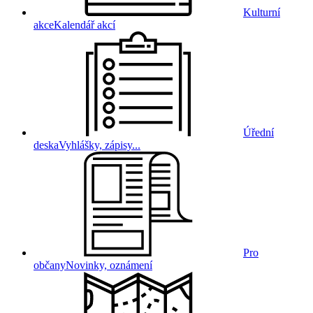
Kulturní
akce
Kalendář akcí
Úřední
deska
Vyhlášky, zápisy...
Pro
občany
Novinky, oznámení