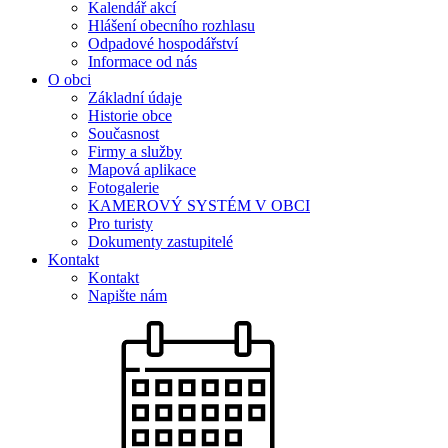
Kalendář akcí
Hlášení obecního rozhlasu
Odpadové hospodářství
Informace od nás
O obci
Základní údaje
Historie obce
Současnost
Firmy a služby
Mapová aplikace
Fotogalerie
KAMEROVÝ SYSTÉM V OBCI
Pro turisty
Dokumenty zastupitelé
Kontakt
Kontakt
Napište nám