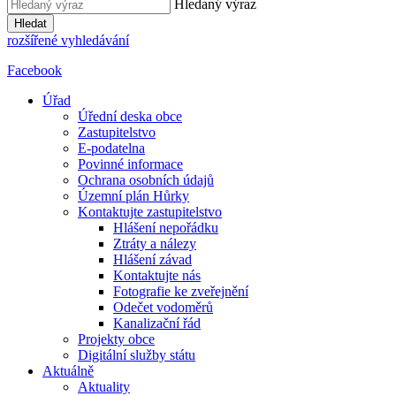
Hledaný výraz
Hledat
rozšířené vyhledávání
Facebook
Úřad
Úřední deska obce
Zastupitelstvo
E-podatelna
Povinné informace
Ochrana osobních údajů
Územní plán Hůrky
Kontaktujte zastupitelstvo
Hlášení nepořádku
Ztráty a nálezy
Hlášení závad
Kontaktujte nás
Fotografie ke zveřejnění
Odečet vodoměrů
Kanalizační řád
Projekty obce
Digitální služby státu
Aktuálně
Aktuality