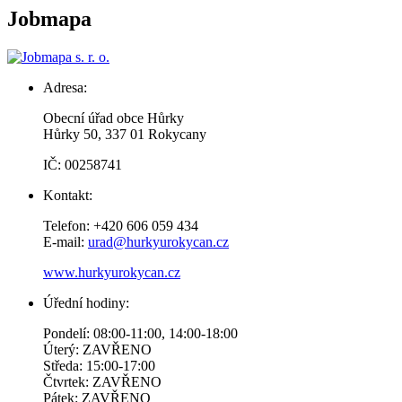
Jobmapa
Adresa:
Obecní úřad obce Hůrky
Hůrky 50, 337 01 Rokycany
IČ: 00258741
Kontakt:
Telefon: +420 606 059 434
E-mail:
urad@hurkyurokycan.cz
www.hurkyurokycan.cz
Úřední hodiny:
Pondelí: 08:00-11:00, 14:00-18:00
Úterý: ZAVŘENO
Středa: 15:00-17:00
Čtvrtek: ZAVŘENO
Pátek: ZAVŘENO