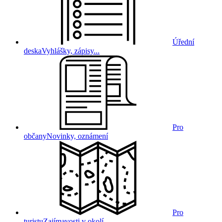
Úřední
deska
Vyhlášky, zápisy...
Pro
občany
Novinky, oznámení
Pro
turistu
Zajímavosti v okolí