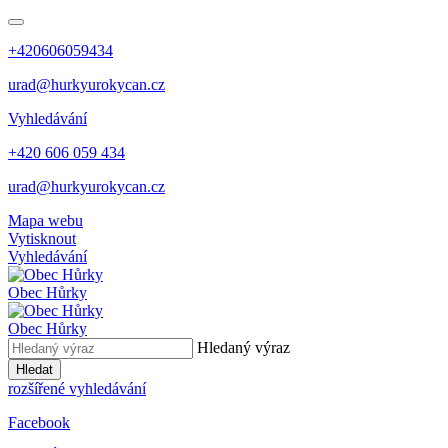
+420606059434
urad@hurkyurokycan.cz
Vyhledávání
+420 606 059 434
urad@hurkyurokycan.cz
Mapa webu
Vytisknout
Vyhledávání
Obec
Hůrky
Obec
Hůrky
Hledaný výraz
Hledat
rozšířené vyhledávání
Facebook