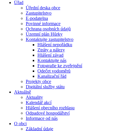
Úřad
Úřední deska obce
Zastupitelstvo
E-podatelna
Povinné informace
Ochrana osobních údajů
Územní plán Hůrky
Kontaktujte zastupitelstvo
Hlášení nepořádku
Ztráty a nálezy
Hlášení závad
Kontaktujte nás
Fotografie ke zveřejnění
Odečet vodoměrů
Kanalizační řád
Projekty obce
Digitální služby státu
Aktuálně
Aktuality
Kalendář akcí
Hlášení obecního rozhlasu
Odpadové hospodářství
Informace od nás
O obci
Základní údaje