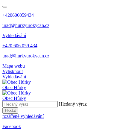
+420606059434
urad@hurkyurokycan.cz
Vyhledávání
+420 606 059 434
urad@hurkyurokycan.cz
Mapa webu
Vytisknout
Vyhledávání
Obec
Hůrky
Obec
Hůrky
Hledaný výraz
Hledat
rozšířené vyhledávání
Facebook