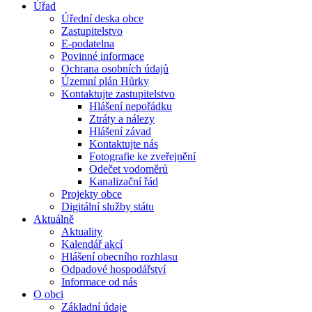
Úřad
Úřední deska obce
Zastupitelstvo
E-podatelna
Povinné informace
Ochrana osobních údajů
Územní plán Hůrky
Kontaktujte zastupitelstvo
Hlášení nepořádku
Ztráty a nálezy
Hlášení závad
Kontaktujte nás
Fotografie ke zveřejnění
Odečet vodoměrů
Kanalizační řád
Projekty obce
Digitální služby státu
Aktuálně
Aktuality
Kalendář akcí
Hlášení obecního rozhlasu
Odpadové hospodářství
Informace od nás
O obci
Základní údaje