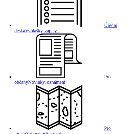
Úřední
deska
Vyhlášky, zápisy...
Pro
občany
Novinky, oznámení
Pro
turistu
Zajímavosti v okolí