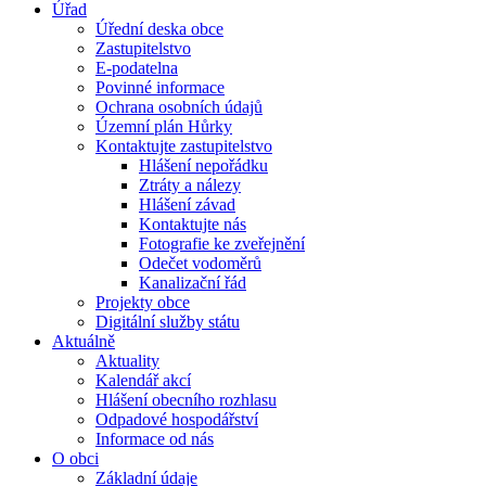
Úřad
Úřední deska obce
Zastupitelstvo
E-podatelna
Povinné informace
Ochrana osobních údajů
Územní plán Hůrky
Kontaktujte zastupitelstvo
Hlášení nepořádku
Ztráty a nálezy
Hlášení závad
Kontaktujte nás
Fotografie ke zveřejnění
Odečet vodoměrů
Kanalizační řád
Projekty obce
Digitální služby státu
Aktuálně
Aktuality
Kalendář akcí
Hlášení obecního rozhlasu
Odpadové hospodářství
Informace od nás
O obci
Základní údaje