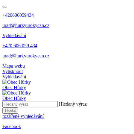
+420606059434
urad@hurkyurokycan.cz
Vyhledávání
+420 606 059 434
urad@hurkyurokycan.cz
Mapa webu
Vytisknout
Vyhledávání
Obec
Hůrky
Obec
Hůrky
Hledaný výraz
Hledat
rozšířené vyhledávání
Facebook