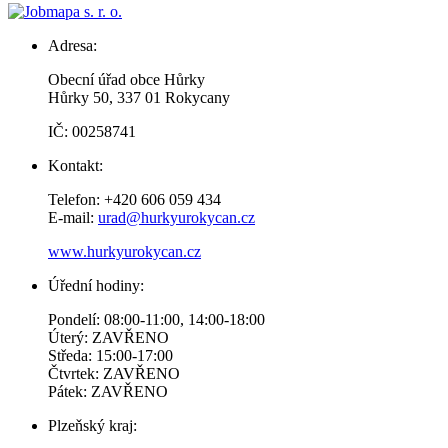
Adresa:
Obecní úřad obce Hůrky
Hůrky 50, 337 01 Rokycany
IČ: 00258741
Kontakt:
Telefon: +420 606 059 434
E-mail:
urad@hurkyurokycan.cz
www.hurkyurokycan.cz
Úřední hodiny:
Pondelí: 08:00-11:00, 14:00-18:00
Úterý: ZAVŘENO
Středa: 15:00-17:00
Čtvrtek: ZAVŘENO
Pátek: ZAVŘENO
Plzeňský kraj: