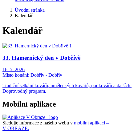
Úvodní stránka
Kalendář
Kalendář
33. Hamernický den v Dobřívě
16. 5. 2026
Místo konání:
Dobřív - Dobřív
Tradiční setkání kovářů, uměleckých kovářů, podkovářů a dalších.
Doprovodný program.
Mobilní aplikace
Sledujte informace z našeho webu v
mobilní aplikaci –
V OBRAZE.