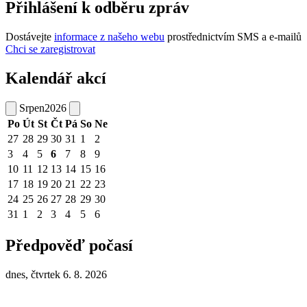
Přihlášení k odběru zpráv
Dostávejte
informace z našeho webu
prostřednictvím SMS a e-mailů
Chci se zaregistrovat
Kalendář akcí
Srpen
2026
Po
Út
St
Čt
Pá
So
Ne
27
28
29
30
31
1
2
3
4
5
6
7
8
9
10
11
12
13
14
15
16
17
18
19
20
21
22
23
24
25
26
27
28
29
30
31
1
2
3
4
5
6
Předpověď počasí
dnes, čtvrtek 6. 8. 2026