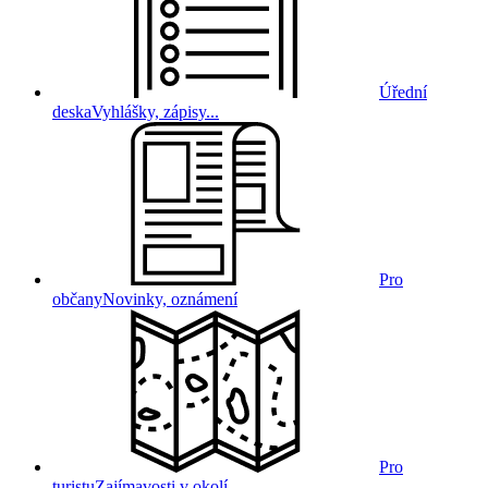
Úřední
deska
Vyhlášky, zápisy...
Pro
občany
Novinky, oznámení
Pro
turistu
Zajímavosti v okolí