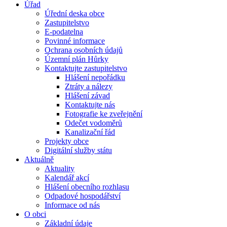
Úřad
Úřední deska obce
Zastupitelstvo
E-podatelna
Povinné informace
Ochrana osobních údajů
Územní plán Hůrky
Kontaktujte zastupitelstvo
Hlášení nepořádku
Ztráty a nálezy
Hlášení závad
Kontaktujte nás
Fotografie ke zveřejnění
Odečet vodoměrů
Kanalizační řád
Projekty obce
Digitální služby státu
Aktuálně
Aktuality
Kalendář akcí
Hlášení obecního rozhlasu
Odpadové hospodářství
Informace od nás
O obci
Základní údaje