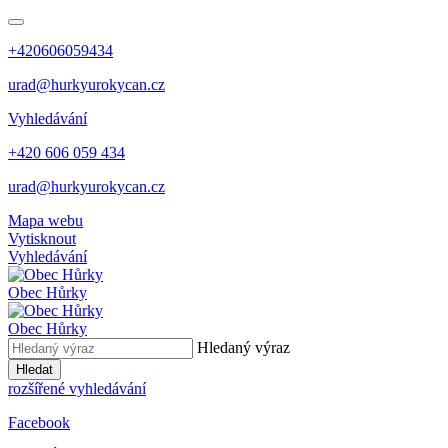
+420606059434
urad@hurkyurokycan.cz
Vyhledávání
+420 606 059 434
urad@hurkyurokycan.cz
Mapa webu
Vytisknout
Vyhledávání
Obec
Hůrky
Obec
Hůrky
Hledaný výraz
Hledat
rozšířené vyhledávání
Facebook