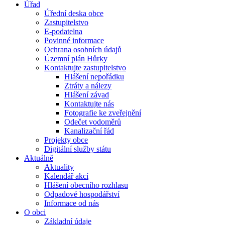
Úřad
Úřední deska obce
Zastupitelstvo
E-podatelna
Povinné informace
Ochrana osobních údajů
Územní plán Hůrky
Kontaktujte zastupitelstvo
Hlášení nepořádku
Ztráty a nálezy
Hlášení závad
Kontaktujte nás
Fotografie ke zveřejnění
Odečet vodoměrů
Kanalizační řád
Projekty obce
Digitální služby státu
Aktuálně
Aktuality
Kalendář akcí
Hlášení obecního rozhlasu
Odpadové hospodářství
Informace od nás
O obci
Základní údaje