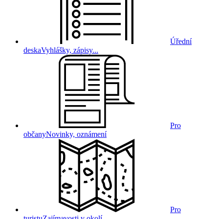
Úřední
deska
Vyhlášky, zápisy...
Pro
občany
Novinky, oznámení
Pro
turistu
Zajímavosti v okolí