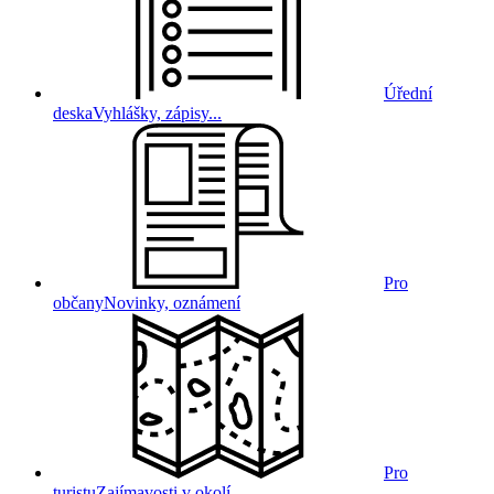
Úřední
deska
Vyhlášky, zápisy...
Pro
občany
Novinky, oznámení
Pro
turistu
Zajímavosti v okolí