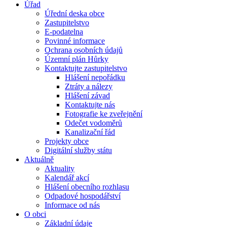
Úřad
Úřední deska obce
Zastupitelstvo
E-podatelna
Povinné informace
Ochrana osobních údajů
Územní plán Hůrky
Kontaktujte zastupitelstvo
Hlášení nepořádku
Ztráty a nálezy
Hlášení závad
Kontaktujte nás
Fotografie ke zveřejnění
Odečet vodoměrů
Kanalizační řád
Projekty obce
Digitální služby státu
Aktuálně
Aktuality
Kalendář akcí
Hlášení obecního rozhlasu
Odpadové hospodářství
Informace od nás
O obci
Základní údaje