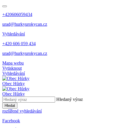
+420606059434
urad@hurkyurokycan.cz
Vyhledávání
+420 606 059 434
urad@hurkyurokycan.cz
Mapa webu
Vytisknout
Vyhledávání
Obec
Hůrky
Obec
Hůrky
Hledaný výraz
Hledat
rozšířené vyhledávání
Facebook