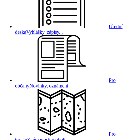
Úřední
deska
Vyhlášky, zápisy...
Pro
občany
Novinky, oznámení
Pro
turistu
Zajímavosti v okolí