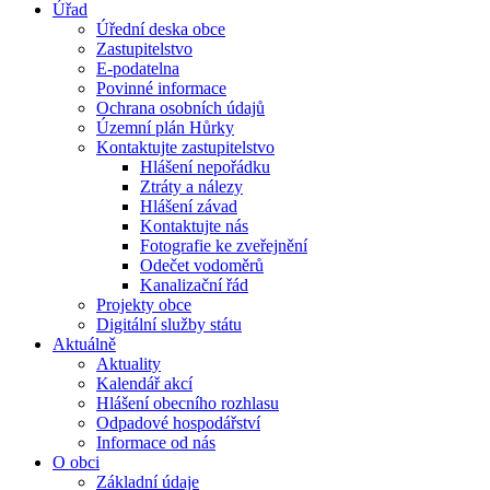
Úřad
Úřední deska obce
Zastupitelstvo
E-podatelna
Povinné informace
Ochrana osobních údajů
Územní plán Hůrky
Kontaktujte zastupitelstvo
Hlášení nepořádku
Ztráty a nálezy
Hlášení závad
Kontaktujte nás
Fotografie ke zveřejnění
Odečet vodoměrů
Kanalizační řád
Projekty obce
Digitální služby státu
Aktuálně
Aktuality
Kalendář akcí
Hlášení obecního rozhlasu
Odpadové hospodářství
Informace od nás
O obci
Základní údaje