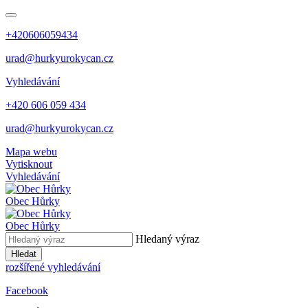
+420606059434
urad@hurkyurokycan.cz
Vyhledávání
+420 606 059 434
urad@hurkyurokycan.cz
Mapa webu
Vytisknout
Vyhledávání
Obec
Hůrky
Obec
Hůrky
Hledaný výraz
Hledat
rozšířené vyhledávání
Facebook