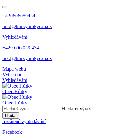
+420606059434
urad@hurkyurokycan.cz
Vyhledávání
+420 606 059 434
urad@hurkyurokycan.cz
Mapa webu
Vytisknout
Vyhledávání
Obec
Hůrky
Obec
Hůrky
Hledaný výraz
Hledat
rozšířené vyhledávání
Facebook