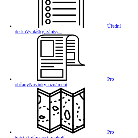
Úřední
deska
Vyhlášky, zápisy...
Pro
občany
Novinky, oznámení
Pro
turistu
Zajímavosti v okolí