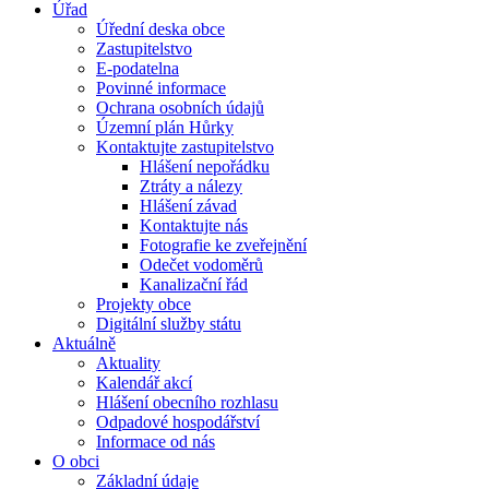
Úřad
Úřední deska obce
Zastupitelstvo
E-podatelna
Povinné informace
Ochrana osobních údajů
Územní plán Hůrky
Kontaktujte zastupitelstvo
Hlášení nepořádku
Ztráty a nálezy
Hlášení závad
Kontaktujte nás
Fotografie ke zveřejnění
Odečet vodoměrů
Kanalizační řád
Projekty obce
Digitální služby státu
Aktuálně
Aktuality
Kalendář akcí
Hlášení obecního rozhlasu
Odpadové hospodářství
Informace od nás
O obci
Základní údaje