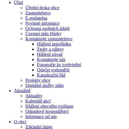
Úřad
Úřední deska obce
Zastupitelstvo
E-podatelna
Povinné informace
Ochrana osobních údajů
Územní plán Hůrky
Kontaktujte zastupitelstvo
Hlášení nepořádku
Ztráty a nálezy
Hlášení závad
Kontaktujte nás
Fotografie ke zveřejnění
Odečet vodoměrů
Kanalizační řád
Projekty obce
Digitální služby státu
Aktuálně
Aktuality
Kalendář akcí
Hlášení obecního rozhlasu
Odpadové hospodářství
Informace od nás
O obci
Základní údaje