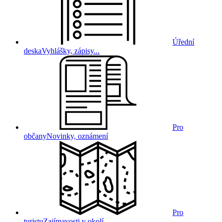
Úřední
deska
Vyhlášky, zápisy...
Pro
občany
Novinky, oznámení
Pro
turistu
Zajímavosti v okolí