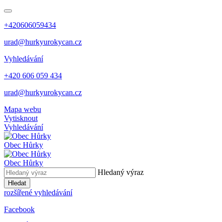
+420606059434
urad@hurkyurokycan.cz
Vyhledávání
+420 606 059 434
urad@hurkyurokycan.cz
Mapa webu
Vytisknout
Vyhledávání
Obec
Hůrky
Obec
Hůrky
Hledaný výraz
Hledat
rozšířené vyhledávání
Facebook