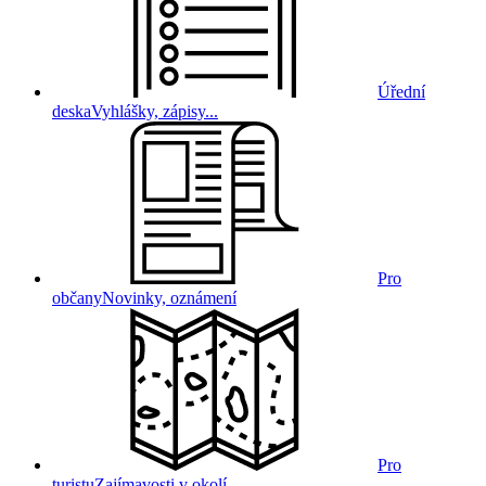
Úřední
deska
Vyhlášky, zápisy...
Pro
občany
Novinky, oznámení
Pro
turistu
Zajímavosti v okolí