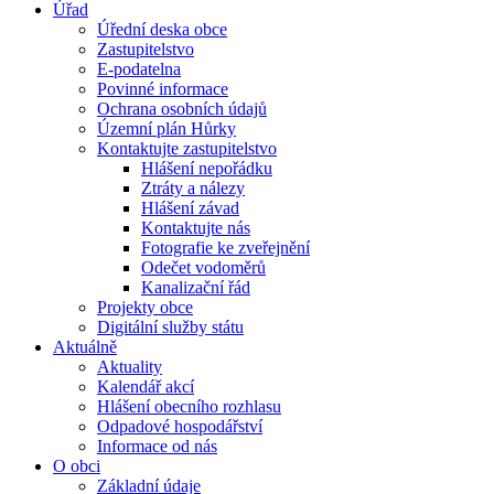
Úřad
Úřední deska obce
Zastupitelstvo
E-podatelna
Povinné informace
Ochrana osobních údajů
Územní plán Hůrky
Kontaktujte zastupitelstvo
Hlášení nepořádku
Ztráty a nálezy
Hlášení závad
Kontaktujte nás
Fotografie ke zveřejnění
Odečet vodoměrů
Kanalizační řád
Projekty obce
Digitální služby státu
Aktuálně
Aktuality
Kalendář akcí
Hlášení obecního rozhlasu
Odpadové hospodářství
Informace od nás
O obci
Základní údaje