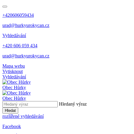
+420606059434
urad@hurkyurokycan.cz
Vyhledávání
+420 606 059 434
urad@hurkyurokycan.cz
Mapa webu
Vytisknout
Vyhledávání
Obec
Hůrky
Obec
Hůrky
Hledaný výraz
Hledat
rozšířené vyhledávání
Facebook