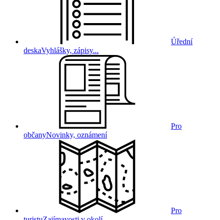
Úřední
deska
Vyhlášky, zápisy...
Pro
občany
Novinky, oznámení
Pro
turistu
Zajímavosti v okolí