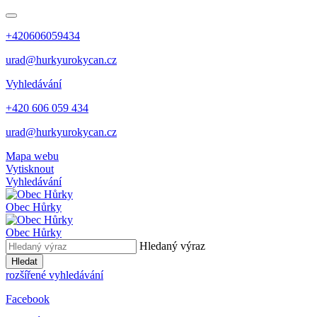
+420606059434
urad@hurkyurokycan.cz
Vyhledávání
+420 606 059 434
urad@hurkyurokycan.cz
Mapa webu
Vytisknout
Vyhledávání
Obec
Hůrky
Obec
Hůrky
Hledaný výraz
Hledat
rozšířené vyhledávání
Facebook