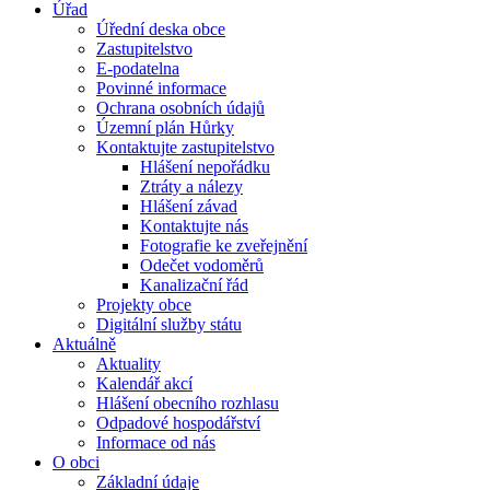
Úřad
Úřední deska obce
Zastupitelstvo
E-podatelna
Povinné informace
Ochrana osobních údajů
Územní plán Hůrky
Kontaktujte zastupitelstvo
Hlášení nepořádku
Ztráty a nálezy
Hlášení závad
Kontaktujte nás
Fotografie ke zveřejnění
Odečet vodoměrů
Kanalizační řád
Projekty obce
Digitální služby státu
Aktuálně
Aktuality
Kalendář akcí
Hlášení obecního rozhlasu
Odpadové hospodářství
Informace od nás
O obci
Základní údaje