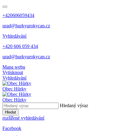
+420606059434
urad@hurkyurokycan.cz
Vyhledávání
+420 606 059 434
urad@hurkyurokycan.cz
Mapa webu
Vytisknout
Vyhledávání
Obec
Hůrky
Obec
Hůrky
Hledaný výraz
Hledat
rozšířené vyhledávání
Facebook