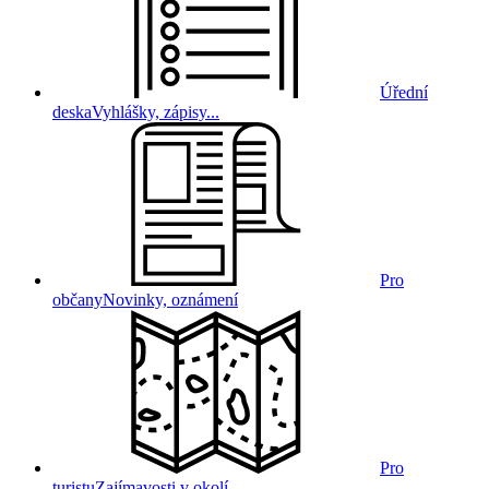
Úřední
deska
Vyhlášky, zápisy...
Pro
občany
Novinky, oznámení
Pro
turistu
Zajímavosti v okolí