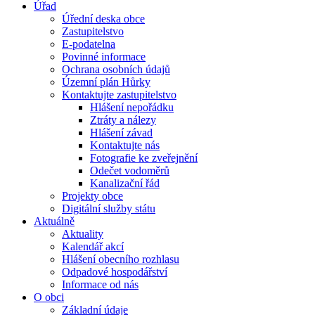
Úřad
Úřední deska obce
Zastupitelstvo
E-podatelna
Povinné informace
Ochrana osobních údajů
Územní plán Hůrky
Kontaktujte zastupitelstvo
Hlášení nepořádku
Ztráty a nálezy
Hlášení závad
Kontaktujte nás
Fotografie ke zveřejnění
Odečet vodoměrů
Kanalizační řád
Projekty obce
Digitální služby státu
Aktuálně
Aktuality
Kalendář akcí
Hlášení obecního rozhlasu
Odpadové hospodářství
Informace od nás
O obci
Základní údaje