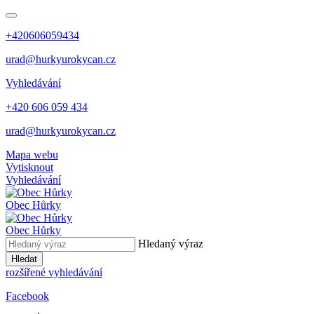
+420606059434
urad@hurkyurokycan.cz
Vyhledávání
+420 606 059 434
urad@hurkyurokycan.cz
Mapa webu
Vytisknout
Vyhledávání
Obec
Hůrky
Obec
Hůrky
Hledaný výraz
Hledat
rozšířené vyhledávání
Facebook