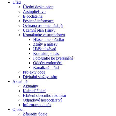
Úřad
Úřední deska obce
Zastupitelstvo
E-podatelna
Povinné informace
Ochrana osobních údajů
Územní plán Hůrky
Kontaktujte zastupitelstvo
Hlášení nepořádku
Ztráty a nálezy
Hlášení závad
Kontaktujte nás
Fotografie ke zveřejnění
Odečet vodoměrů
Kanalizační řád
Projekty obce
Digitální služby státu
Aktuálně
Aktuality
Kalendář akcí
Hlášení obecního rozhlasu
Odpadové hospodářství
Informace od nás
O obci
Základní údaje