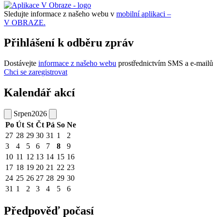
Sledujte informace z našeho webu v
mobilní aplikaci –
V OBRAZE.
Přihlášení k odběru zpráv
Dostávejte
informace z našeho webu
prostřednictvím SMS a e-mailů
Chci se zaregistrovat
Kalendář akcí
Srpen
2026
Po
Út
St
Čt
Pá
So
Ne
27
28
29
30
31
1
2
3
4
5
6
7
8
9
10
11
12
13
14
15
16
17
18
19
20
21
22
23
24
25
26
27
28
29
30
31
1
2
3
4
5
6
Předpověď počasí